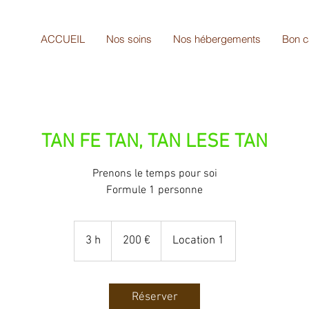
ACCUEIL
Nos soins
Nos hébergements
Bon 
TAN FE TAN, TAN LESE TAN
Prenons le temps pour soi
Formule 1 personne
200
euros
3 h
3
200 €
Location 1
h
Réserver