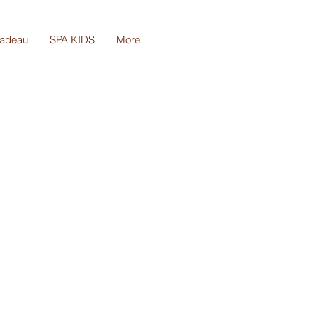
cadeau
SPA KIDS
More